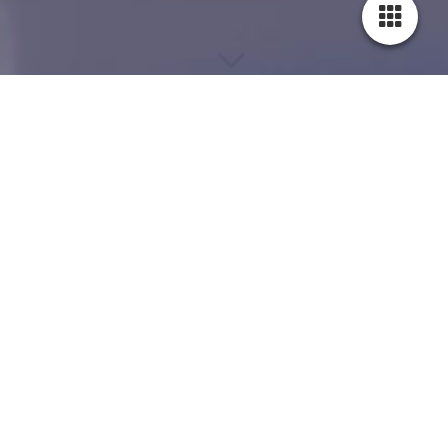
Willkommen!
Wir freuen uns, dass Sie den Weg zu
uns gefunden haben. Hier entsteht ein
Ort, an dem Kreativität, Design und
Innovation aufeinandertreffen, um
außergewöhnliche architektonische
Meisterwerke zu schaffen.